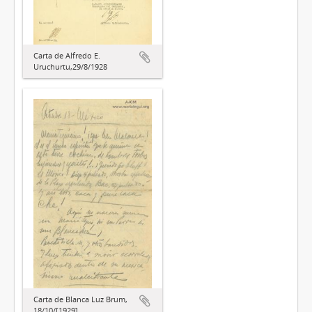
Carta de Alfredo E.
Uruchurtu,29/8/1928
Carta de Blanca Luz Brum,
18/10/[1929]