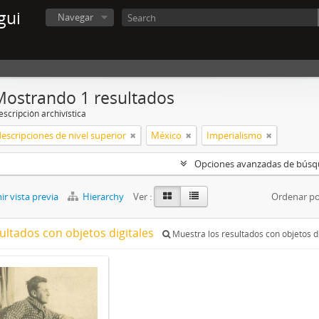
gui
Navegar
Mostrando 1 resultados
scripción archivística
descripciones de nivel superior
México
Imperialismo
Opciones avanzadas de bús
r vista previa
Hierarchy
Ver :
Ordenar po
ultados con objetos digitales
Muestra los resultados con objetos di