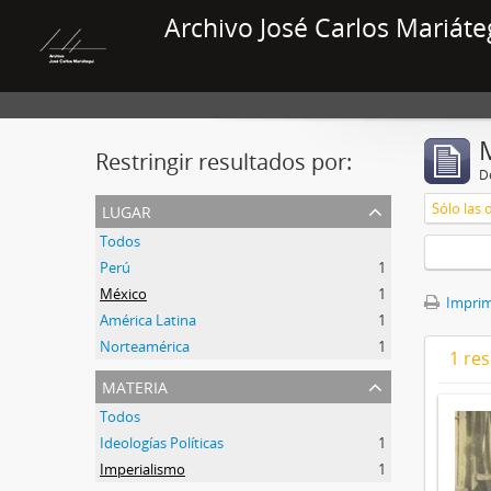
Archivo José Carlos Mariáte
Restringir resultados por:
De
lugar
Sólo las 
Todos
Perú
1
México
1
Imprimi
América Latina
1
Norteamérica
1
1 res
materia
Todos
Ideologías Políticas
1
Imperialismo
1