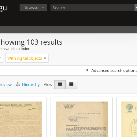
gui
Browse
Showing 103 results
chival description
With digital objects
Advanced search option
preview
Hierarchy
View: