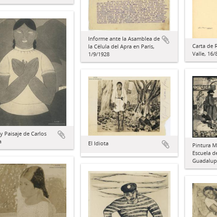
Informe ante la Asamblea de
Carta de 
la Célula del Apra en París,
Valle, 16/
1/9/1928
y Paisaje de Carlos
a
El Idiota
Pintura M
Escuela de
Guadalup