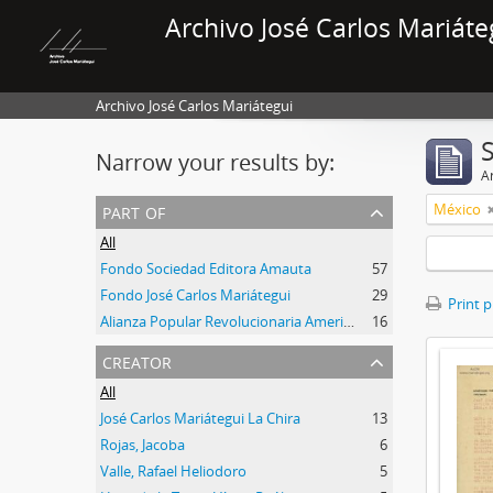
Archivo José Carlos Mariáte
Archivo José Carlos Mariátegui
Narrow your results by:
Ar
part of
México
All
Fondo Sociedad Editora Amauta
57
Fondo José Carlos Mariátegui
29
Print 
Alianza Popular Revolucionaria Americana-APRA (Colección)
16
creator
All
José Carlos Mariátegui La Chira
13
Rojas, Jacoba
6
Valle, Rafael Heliodoro
5