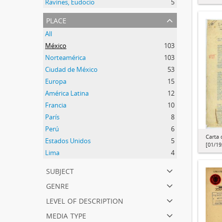
Ravines, Eudocio
5
place
All
México
103
Norteamérica
103
Ciudad de México
53
Europa
15
América Latina
12
Francia
10
París
8
Perú
6
Carta 
Estados Unidos
5
[01/19
Lima
4
subject
genre
level of description
media type