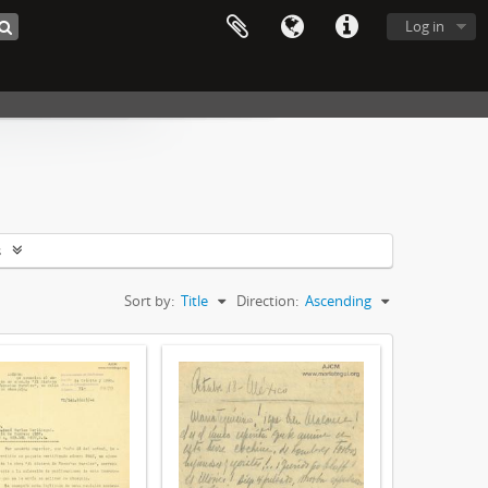
Log in
s
Sort by:
Title
Direction:
Ascending