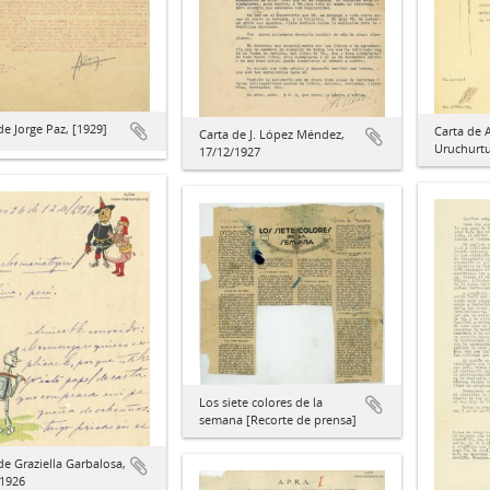
de Jorge Paz, [1929]
Carta de A
Carta de J. López Méndez,
Uruchurtu
17/12/1927
Los siete colores de la
semana [Recorte de prensa]
de Graziella Garbalosa,
/1926