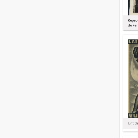
Repro
de Fe
Untitl