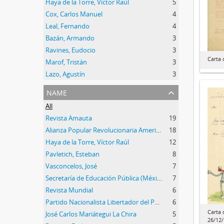
Haya de la Torre, Víctor Raúl
5
Cox, Carlos Manuel
4
Leal, Fernando
4
Bazán, Armando
3
Ravines, Eudocio
3
Carta 
Marof, Tristán
3
Lazo, Agustín
3
name
All
Revista Amauta
19
Alianza Popular Revolucionaria Americana (APRA)
18
Haya de la Torre, Víctor Raúl
12
Pavletich, Esteban
8
Vasconcelos, José
7
Secretaría de Educación Pública (México)
7
Revista Mundial
6
Partido Nacionalista Libertador del Perú
6
Carta 
José Carlos Mariátegui La Chira
5
26/12