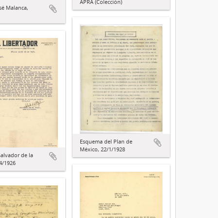
APRA (Colección)
osé Malanca,
Esquema del Plan de
México, 22/1/1928
Salvador de la
/4/1926