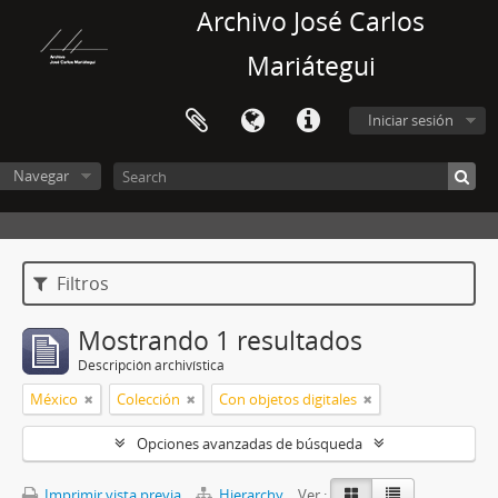
Archivo José Carlos
Mariátegui
Iniciar sesión
Navegar
Filtros
Mostrando 1 resultados
Descripción archivística
México
Colección
Con objetos digitales
Opciones avanzadas de búsqueda
Imprimir vista previa
Hierarchy
Ver :