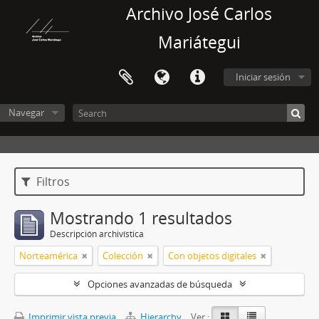
Archivo José Carlos
Mariátegui
Iniciar sesión
Navegar
Filtros
Mostrando 1 resultados
Descripción archivística
Norteamérica
Colección
Con objetos digitales
Opciones avanzadas de búsqueda
Imprimir vista previa
Hierarchy
Ver :