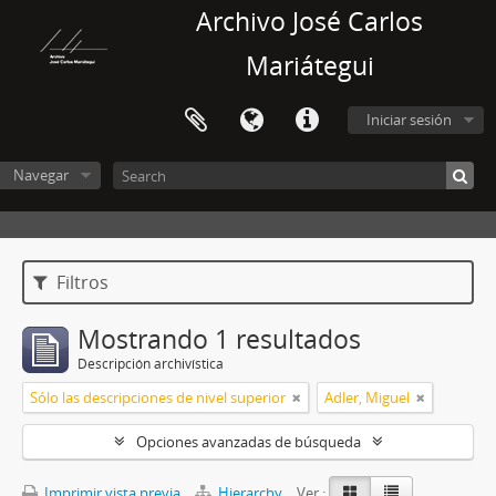
Archivo José Carlos
Mariátegui
Iniciar sesión
Navegar
Filtros
Mostrando 1 resultados
Descripción archivística
Sólo las descripciones de nivel superior
Adler, Miguel
Opciones avanzadas de búsqueda
Imprimir vista previa
Hierarchy
Ver :