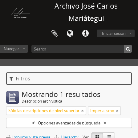
Archivo José Carlos
Mariátegui
Iniciar sesión
Navegar
Filtros
Mostrando 1 resultados
Descripción archivística
Sólo las descripciones de nivel superior
Imperialismo
Opciones avanzadas de búsqueda
Imprimir vista previa
Hierarchy
Ver :