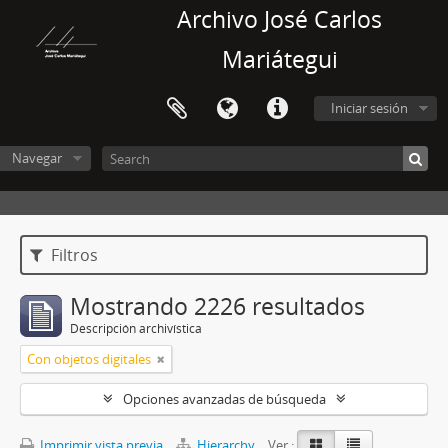
Archivo José Carlos
Mariátegui
Iniciar sesión
Navegar
Filtros
Mostrando 2226 resultados
Descripción archivística
Con objetos digitales
Opciones avanzadas de búsqueda
Imprimir vista previa
Hierarchy
Ver :