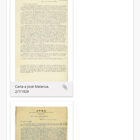
Carta a José Malanca,
2/7/1929