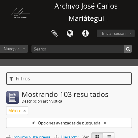
Archivo José Carlos
Mariátegui
Iniciar sesión
Navegar
Filtros
Mostrando 103 resultados
Descripción archivística
México
Opciones avanzadas de búsqueda
Imprimir vista previa
Hierarchy
Ver :