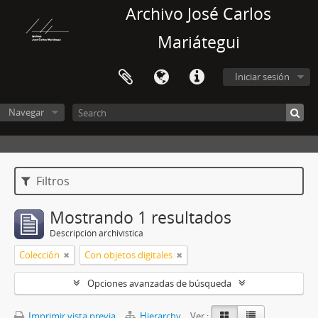
Archivo José Carlos
Mariátegui
Iniciar sesión
Navegar
Filtros
Mostrando 1 resultados
Descripción archivística
Colección
Con objetos digitales
Opciones avanzadas de búsqueda
Imprimir vista previa
Hierarchy
Ver :