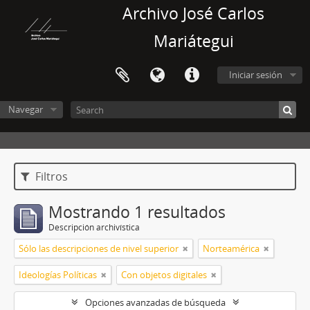
Archivo José Carlos
Mariátegui
Iniciar sesión
Navegar
Filtros
Mostrando 1 resultados
Descripción archivística
Sólo las descripciones de nivel superior
Norteamérica
Ideologías Políticas
Con objetos digitales
Opciones avanzadas de búsqueda