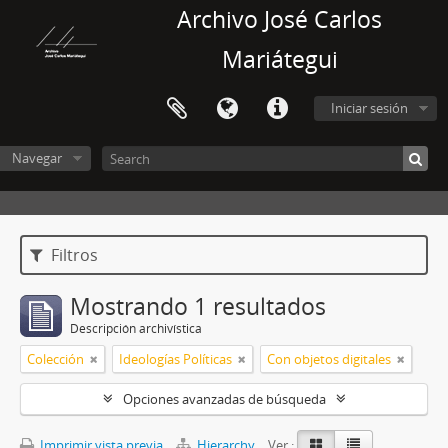
Archivo José Carlos
Mariátegui
Iniciar sesión
Navegar
Filtros
Mostrando 1 resultados
Descripción archivística
Colección
Ideologías Políticas
Con objetos digitales
Opciones avanzadas de búsqueda
Imprimir vista previa
Hierarchy
Ver :