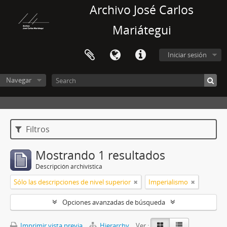
Archivo José Carlos
Mariátegui
Iniciar sesión
Navegar
Filtros
Mostrando 1 resultados
Descripción archivística
Sólo las descripciones de nivel superior
Imperialismo
Opciones avanzadas de búsqueda
Imprimir vista previa
Hierarchy
Ver :