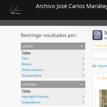
Archivo José Carlos Mariáte
Restringir resultados por:
De
lugar
Colecció
Todos
Perú
1
México
1
Imprimi
América Latina
1
Norteamérica
1
1 res
materia
Todos
Ideologías Políticas
1
Imperialismo
1