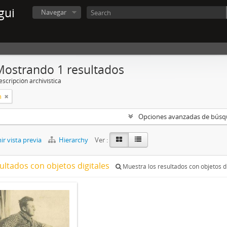
gui
Navegar
Mostrando 1 resultados
scripción archivística
n
Opciones avanzadas de bús
r vista previa
Hierarchy
Ver :
ultados con objetos digitales
Muestra los resultados con objetos di