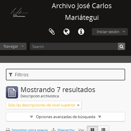
Archivo José Carlos
Mariátegui
Iniciar sesión
Navegar
Filtros
Mostrando 7 resultados
Descripción archivística
Sólo las descripciones de nivel superior
Opciones avanzadas de búsqueda
Imprimir vista previa
Hierarchy
Ver :