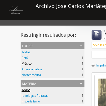
Archivo José Carlos Mariáte
Restringir resultados por:
De
lugar
Sólo las 
Todos
Perú
1
México
1
Imprimi
América Latina
1
Norteamérica
1
materia
Todos
Ideologías Políticas
1
Imperialismo
1