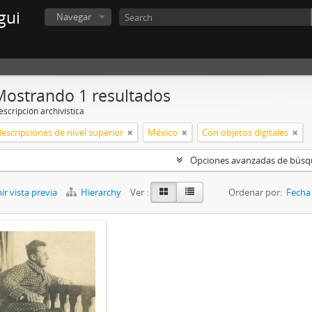
gui
Navegar
Mostrando 1 resultados
scripción archivística
descripciones de nivel superior
México
Con objetos digitales
Opciones avanzadas de bús
r vista previa
Hierarchy
Ver :
Ordenar por:
Fecha 