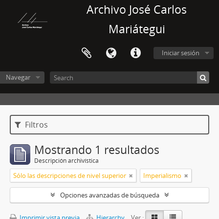
Archivo José Carlos
Mariátegui
Iniciar sesión
Navegar
Filtros
Mostrando 1 resultados
Descripción archivística
Sólo las descripciones de nivel superior
Imperialismo
Opciones avanzadas de búsqueda
Imprimir vista previa
Hierarchy
Ver :