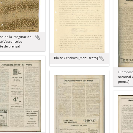
eso de la imaginación
sé Vasconcelos
te de prensa]
Blaise Cendrars [Manuscrito]
El proceso
nacional V
prensa]