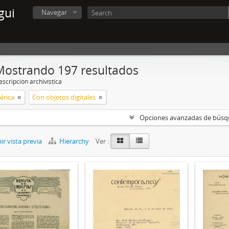
gui
Navegar
Mostrando 197 resultados
scripción archivística
érica
Con objetos digitales
Opciones avanzadas de bús
r vista previa
Hierarchy
Ver :