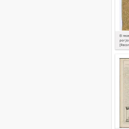
El rec
por Jo
[Recor