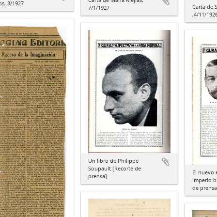
os, 3/1927
Carta de 
7/1/1927
,4/11/192
Un libro de Philippe
Soupault [Recorte de
El nuevo 
prensa]
imperio b
de prensa