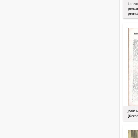
La evo
peruan
prens
John 
[Recor