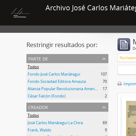
Archivo José Carlos Mariáte
Restringir resultados por:
De
parte de
Norteam
Todos
Fondo José Carlos Mariátegui
107
Fondo Sociedad Editora Amauta
70
Imprimi
Alianza Popular Revolucionaria Americana-APRA (Colección)
17
César Falcón (Fondo)
2
creador
Todos
José Carlos Mariátegui La Chira
69
Frank, Waldo
9