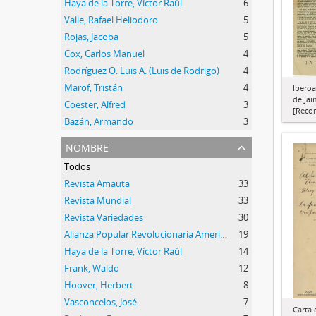
Haya de la Torre, Víctor Raúl
6
Valle, Rafael Heliodoro
5
Rojas, Jacoba
5
Cox, Carlos Manuel
4
Rodríguez O. Luis A. (Luis de Rodrigo)
4
Marof, Tristán
4
Iberoa
de Jai
Coester, Alfred
3
[Recor
Bazán, Armando
3
nombre
Todos
Revista Amauta
33
Revista Mundial
33
Revista Variedades
30
Alianza Popular Revolucionaria Americana (APRA)
19
Haya de la Torre, Víctor Raúl
14
Frank, Waldo
12
Hoover, Herbert
8
Vasconcelos, José
7
Carta 