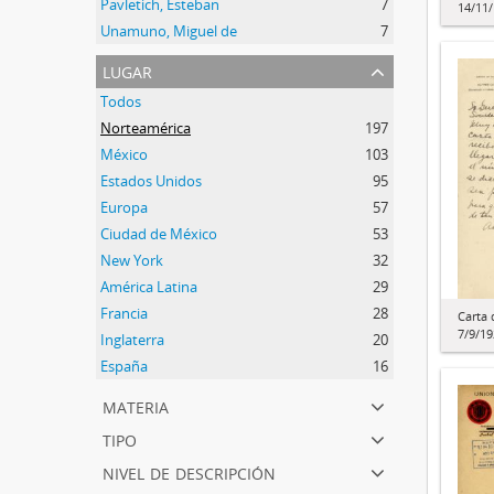
Pavletich, Esteban
7
14/11
Unamuno, Miguel de
7
lugar
Todos
Norteamérica
197
México
103
Estados Unidos
95
Europa
57
Ciudad de México
53
New York
32
América Latina
29
Francia
28
Carta 
7/9/19
Inglaterra
20
España
16
materia
tipo
nivel de descripción