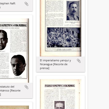
Stephen Naft
6
El imperialiamo yanqui y
Nicaragua [Recorte de
prensa]
estatuto del
ritánico [Recorte
]