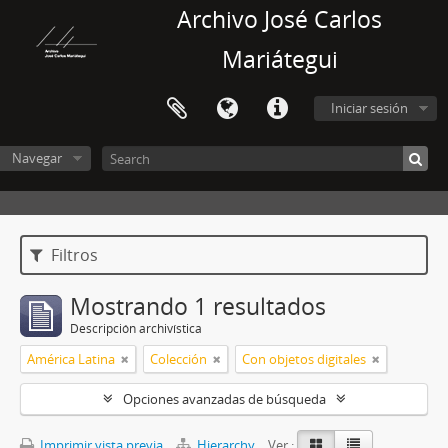
Archivo José Carlos
Mariátegui
Iniciar sesión
Navegar
Filtros
Mostrando 1 resultados
Descripción archivística
América Latina
Colección
Con objetos digitales
Opciones avanzadas de búsqueda
Imprimir vista previa
Hierarchy
Ver :