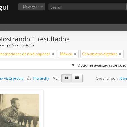
gui
Navegar
Mostrando 1 resultados
scripción archivística
descripciones de nivel superior
México
Con objetos digitales
Opciones avanzadas de bús
r vista previa
Hierarchy
Ver :
Ordenar por:
Iden