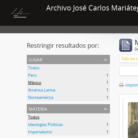
Archivo José Carlos Mariáte
Restringir resultados por:
De
lugar
Sólo las 
Todos
Perú
1
México
1
Imprimi
América Latina
1
Norteamérica
1
materia
Todos
Ideologías Políticas
1
Imperialismo
1