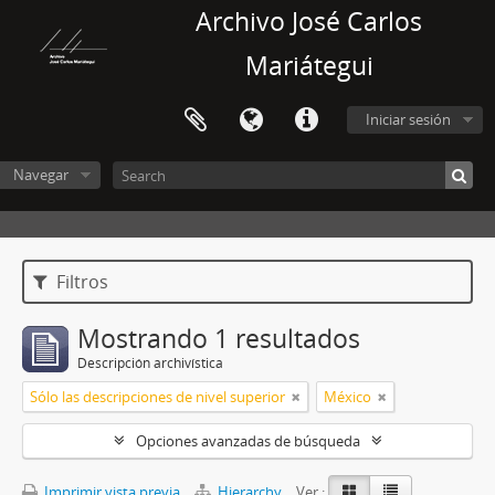
Archivo José Carlos
Mariátegui
Iniciar sesión
Navegar
Filtros
Mostrando 1 resultados
Descripción archivística
Sólo las descripciones de nivel superior
México
Opciones avanzadas de búsqueda
Imprimir vista previa
Hierarchy
Ver :