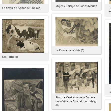
Mujer y Paisaje de Carlos Mérida
R
La fiesta del Señor de Chalma
f
La Escala de la Vida (3)
Las Terneras
R
L
Pintura Mexicana de la Escuela
de la Villa de Guadalupe Hidalgo
(II)