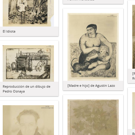
El Idiota
[
R
[Madre e hijo] de Agustín Lazo
Reproducción de un dibujo de
Pedro Osnaya
R