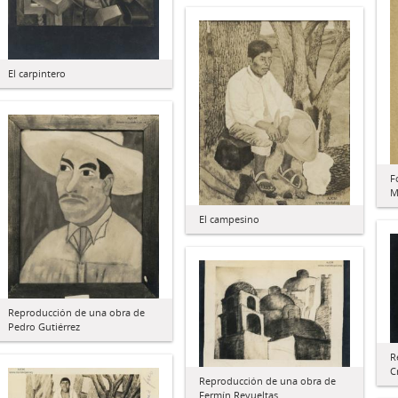
El carpintero
F
M
El campesino
Reproducción de una obra de
Pedro Gutiérrez
R
C
Reproducción de una obra de
Fermín Revueltas