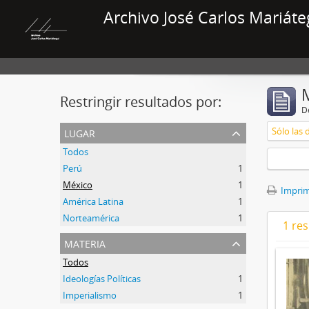
Archivo José Carlos Mariáte
Restringir resultados por:
De
lugar
Sólo las 
Todos
Perú
1
México
1
Imprimi
América Latina
1
Norteamérica
1
1 res
materia
Todos
Ideologías Políticas
1
Imperialismo
1