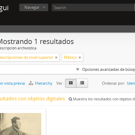
gui
Navegar
Mostrando 1 resultados
scripción archivística
descripciones de nivel superior
México
Opciones avanzadas de bús
r vista previa
Hierarchy
Ver :
Ordenar por:
Iden
ultados con objetos digitales
Muestra los resultados con objetos di