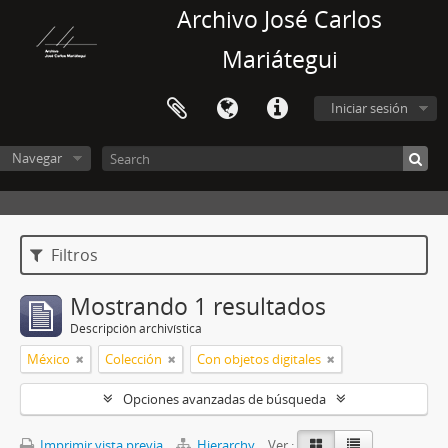
Archivo José Carlos
Mariátegui
Iniciar sesión
Navegar
Filtros
Mostrando 1 resultados
Descripción archivística
México
Colección
Con objetos digitales
Opciones avanzadas de búsqueda
Imprimir vista previa
Hierarchy
Ver :