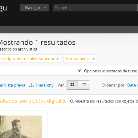
gui
Navegar
Mostrando 1 resultados
scripción archivística
descripciones de nivel superior
Norteamérica
Opciones avanzadas de bús
r vista previa
Hierarchy
Ver :
Ordenar por:
Date 
ultados con objetos digitales
Muestra los resultados con objetos di