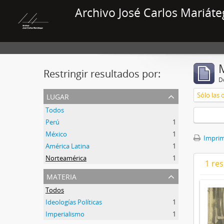
Archivo José Carlos Mariáte
Restringir resultados por:
De
lugar
Sólo las 
Todos
Perú
1
México
1
Imprimi
América Latina
1
Norteamérica
1
1 res
materia
Todos
Ideologías Políticas
1
Imperialismo
1