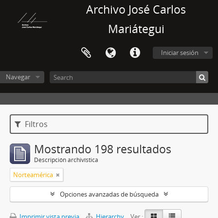
Archivo José Carlos
Mariátegui
Iniciar sesión
Navegar
Filtros
Mostrando 198 resultados
Descripción archivística
Norteamérica
Opciones avanzadas de búsqueda
Imprimir vista previa
Hierarchy
Ver :