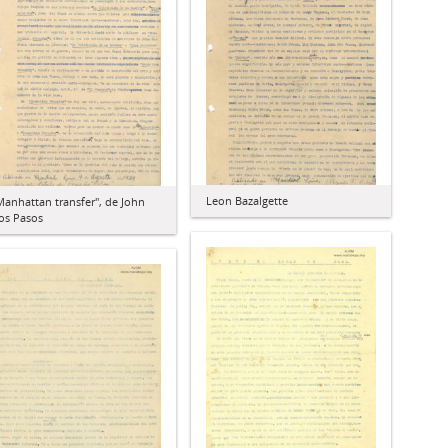
Leon Bazalgette
Manhattan transfer", de John
os Pasos