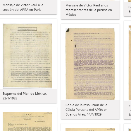
Mensaje de Víctor Raúl a la
Mensaje de Víctor Raúl a los
C
sección del APRA en París
representantes de la prensa en
B
México
Esquema del Plan de México,
22/1/1928
Copia de la resolución de la
I
Célula Peruana del APRA en
P
Buenos Aires, 14/4/1929
1