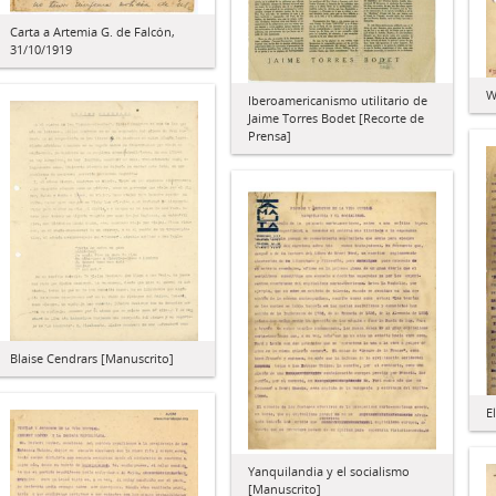
Carta a Artemia G. de Falcón,
31/10/1919
W
Iberoamericanismo utilitario de
Jaime Torres Bodet [Recorte de
Prensa]
Blaise Cendrars [Manuscrito]
E
Yanquilandia y el socialismo
[Manuscrito]