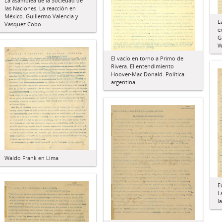
La asamblea de la Sociedad de
las Naciones. La reacción en
México. Guillermo Valencia y
L
Vasquez Cobo.
e
G
W
El vacío en torno a Primo de
Rivera. El entendimiento
Hoover-Mac Donald. Política
argentina
Waldo Frank en Lima
E
L
l