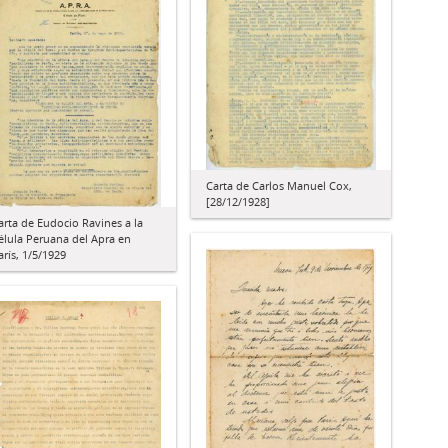
Carta de Carlos Manuel Cox,
[28/12/1928]
arta de Eudocio Ravines a la
élula Peruana del Apra en
arís, 1/5/1929