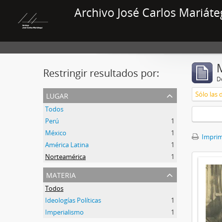
Archivo José Carlos Mariáte
Restringir resultados por:
De
lugar
Sólo las 
Todos
Perú
1
México
1
Imprimi
América Latina
1
Norteamérica
1
materia
Todos
Ideologías Políticas
1
Imperialismo
1