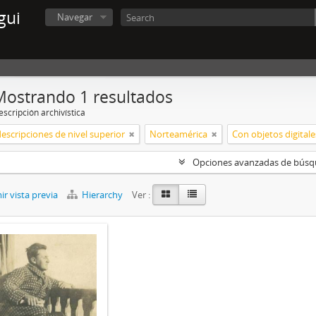
gui
Navegar
Mostrando 1 resultados
scripción archivística
descripciones de nivel superior
Norteamérica
Con objetos digitale
Opciones avanzadas de bús
r vista previa
Hierarchy
Ver :