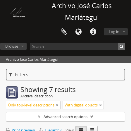
Archivo José Carlos
Mariátegui
Log in
Browse
Archivo José Carlos Mariátegui
Filters
Showing 7 results
Archival description
Only top-level descriptions
With digital objects
Advanced search options
Print preview
Hierarchy
View: