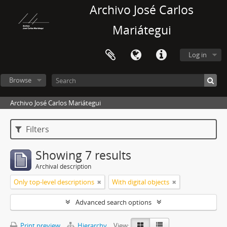
Archivo José Carlos
Mariátegui
Log in
Browse
Archivo José Carlos Mariátegui
Filters
Showing 7 results
Archival description
Only top-level descriptions
With digital objects
Advanced search options
Print preview
Hierarchy
View: