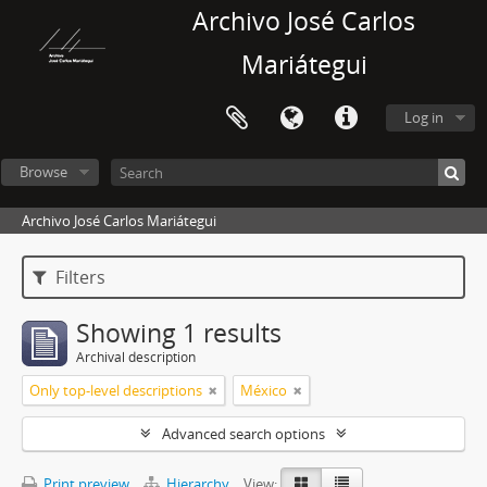
Archivo José Carlos
Mariátegui
Log in
Browse
Archivo José Carlos Mariátegui
Filters
Showing 1 results
Archival description
Only top-level descriptions
México
Advanced search options
Print preview
Hierarchy
View: