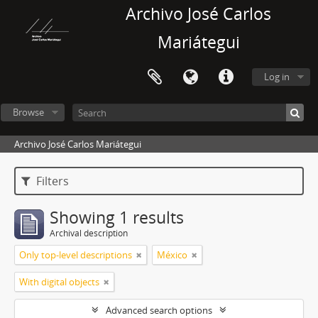
Archivo José Carlos
Mariátegui
Log in
Browse
Archivo José Carlos Mariátegui
Filters
Showing 1 results
Archival description
Only top-level descriptions
México
With digital objects
Advanced search options