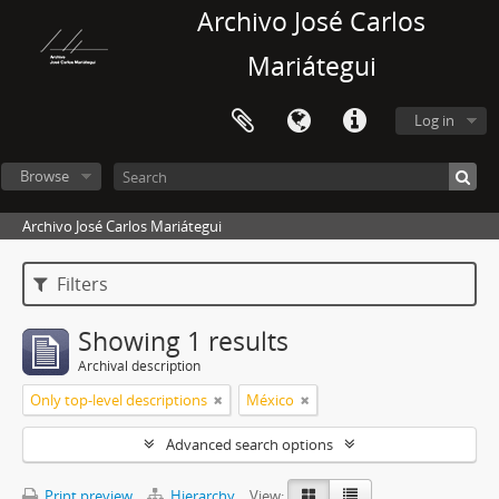
Archivo José Carlos
Mariátegui
Log in
Browse
Archivo José Carlos Mariátegui
Filters
Showing 1 results
Archival description
Only top-level descriptions
México
Advanced search options
Print preview
Hierarchy
View: