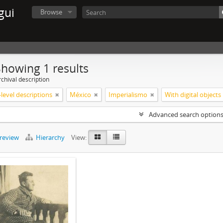
gui
Browse
Showing 1 results
chival description
level descriptions
México
Imperialismo
With digital objects
Advanced search option
preview
Hierarchy
View: