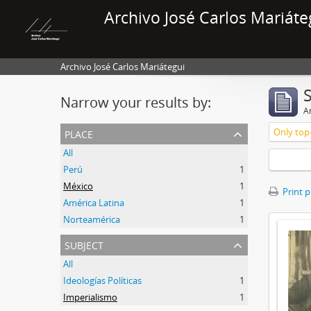
Archivo José Carlos Mariáte
Archivo José Carlos Mariátegui
Narrow your results by:
Ar
place
Only top-
All
Perú
1
México
1
Print 
América Latina
1
Norteamérica
1
subject
All
Ideologías Políticas
1
Imperialismo
1