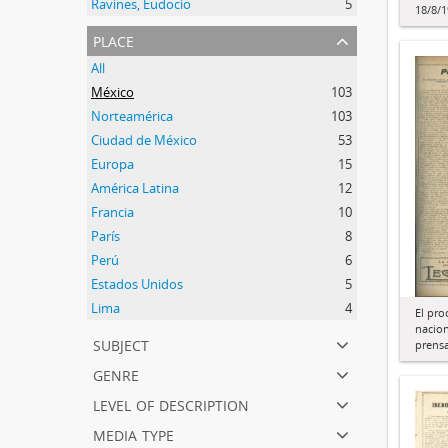
Ravines, Eudocio
5
18/8/
place
All
México
103
Norteamérica
103
Ciudad de México
53
Europa
15
América Latina
12
Francia
10
París
8
Perú
6
Estados Unidos
5
Lima
4
El pro
nacion
subject
prens
genre
level of description
media type