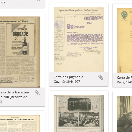
1927
Carta de Epigmenio
Carta de 
Guzmán,8/4/1927
Valle, 1/4
ceso de la literatura
al VIII [Recorte de
a]