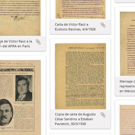
Carta de Víctor Raúl a
Eudocio Ravines, 4/4/1928
e de Víctor Raúl a la
n del APRA en París
Mensaje d
represent
en Méxic
Copia de carta de Augusto
César Sandino a Estaban
Pavletich, 30/3/1930