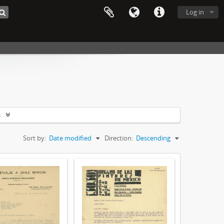
Log in
s
Sort by:
Date modified
Direction:
Descending