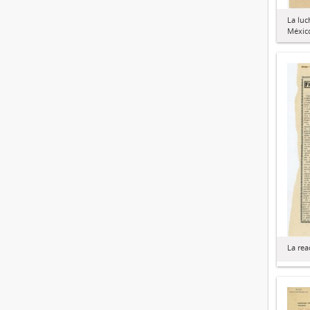
La luc
México
La rea