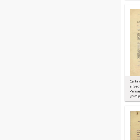
Carta 
al Sec
Peruan
8/4/19