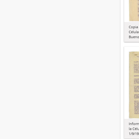
Copia 
Célul
Buenos
Inform
la Cél
1/9/19