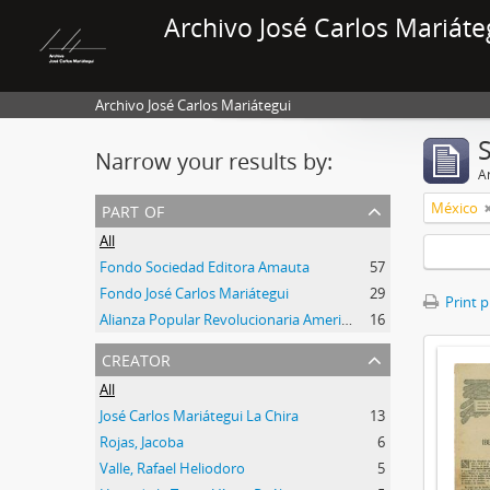
Archivo José Carlos Mariáte
Archivo José Carlos Mariátegui
Narrow your results by:
Ar
part of
México
All
Fondo Sociedad Editora Amauta
57
Fondo José Carlos Mariátegui
29
Print 
Alianza Popular Revolucionaria Americana-APRA (Colección)
16
creator
All
José Carlos Mariátegui La Chira
13
Rojas, Jacoba
6
Valle, Rafael Heliodoro
5