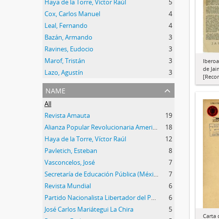
Haya de la Torre, Víctor Raúl
5
Cox, Carlos Manuel
4
Leal, Fernando
4
Bazán, Armando
3
Ravines, Eudocio
3
Marof, Tristán
3
Iberoa
de Jai
Lazo, Agustín
3
[Recor
name
All
Revista Amauta
19
Alianza Popular Revolucionaria Americana (APRA)
18
Haya de la Torre, Víctor Raúl
12
Pavletich, Esteban
8
Vasconcelos, José
7
Secretaría de Educación Pública (México)
7
Revista Mundial
6
Partido Nacionalista Libertador del Perú
6
José Carlos Mariátegui La Chira
5
Carta 