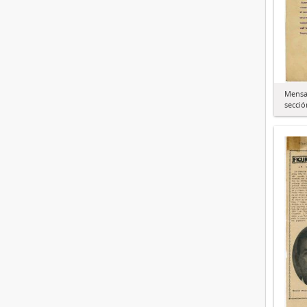
Mensaj
secció