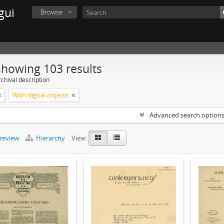
gui
Browse
Showing 103 results
chival description
With digital objects
Advanced search option
preview
Hierarchy
View: