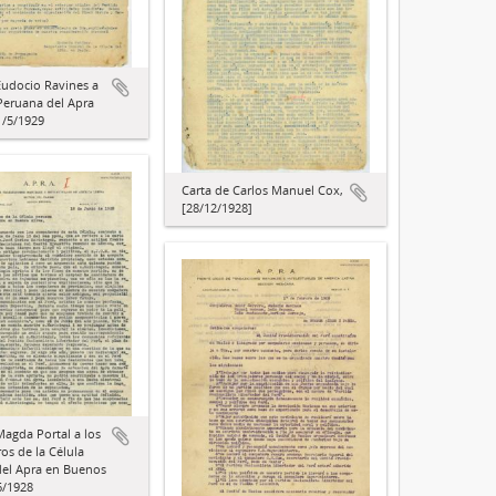
Eudocio Ravines a
 Peruana del Apra
1/5/1929
Carta de Carlos Manuel Cox,
[28/12/1928]
Magda Portal a los
s de la Célula
el Apra en Buenos
6/1928