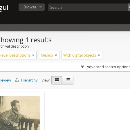
gui
Browse
Showing 1 results
chival description
level descriptions
México
With digital objects
Advanced search option
preview
Hierarchy
View: