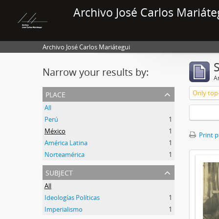
Archivo José Carlos Mariáte
Archivo José Carlos Mariátegui
Narrow your results by:
Ar
place
Only top-
All
Perú
1
México
1
Print 
América Latina
1
Norteamérica
1
subject
All
Ideologías Políticas
1
Imperialismo
1