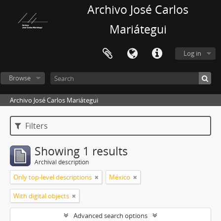
Archivo José Carlos
Mariátegui
Log in
Browse
Archivo José Carlos Mariátegui
Filters
Showing 1 results
Archival description
Only top-level descriptions
México
With digital objects
Advanced search options