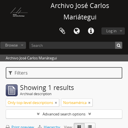
Archivo José Carlos
Mariátegui
Log in
Browse
Archivo José Carlos Mariátegui
Filters
Showing 1 results
Archival description
Only top-level descriptions
Norteamérica
Advanced search options
Print preview
Hierarchy
View: