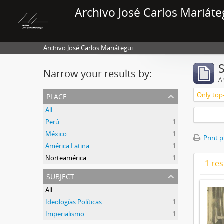
Archivo José Carlos Mariáte
Archivo José Carlos Mariátegui
Narrow your results by:
Ar
place
Only top-
All
Perú
1
México
1
Print 
América Latina
1
Norteamérica
1
1 res
subject
All
Ideologías Políticas
1
Imperialismo
1