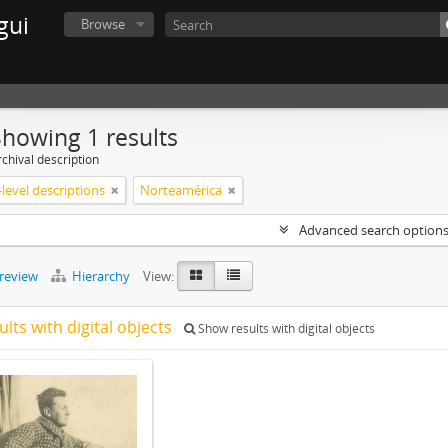
gui
Browse
Showing 1 results
chival description
level descriptions
Norteamérica
Advanced search option
preview
Hierarchy
View:
ults with digital objects
Show results with digital objects