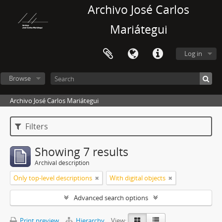
Archivo José Carlos
Mariátegui
Log in
Browse
Archivo José Carlos Mariátegui
Filters
Showing 7 results
Archival description
Only top-level descriptions
With digital objects
Advanced search options
Print preview
Hierarchy
View: