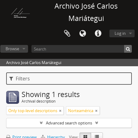
Archivo José Carlos
Mariátegui
Log in
Browse
Archivo José Carlos Mariátegui
Filters
Showing 1 results
Archival description
Only top-level descriptions
Norteamérica
Advanced search options
Print preview
Hierarchy
View: