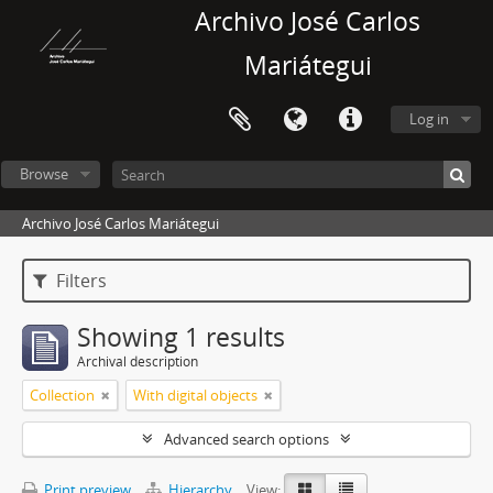
Archivo José Carlos
Mariátegui
Log in
Browse
Archivo José Carlos Mariátegui
Filters
Showing 1 results
Archival description
Collection
With digital objects
Advanced search options
Print preview
Hierarchy
View: