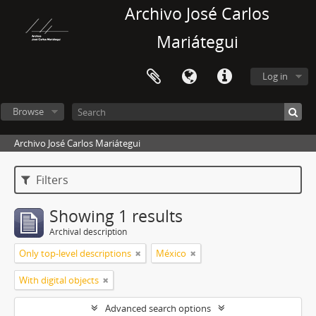
Archivo José Carlos
Mariátegui
Log in
Browse
Archivo José Carlos Mariátegui
Filters
Showing 1 results
Archival description
Only top-level descriptions
México
With digital objects
Advanced search options