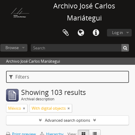
Archivo José Carlos
Mariátegui
Log in
Browse
Archivo José Carlos Mariátegui
Filters
Showing 103 results
Archival description
México
With digital objects
Advanced search options
Print preview
Hierarchy
View: