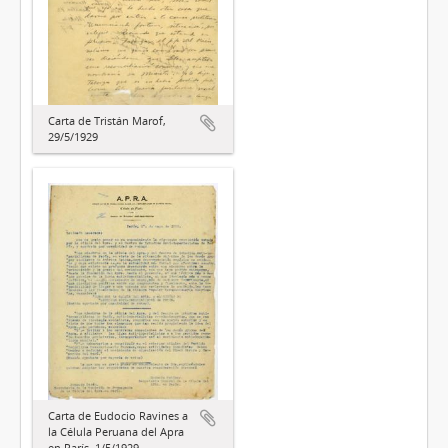
Carta de Tristán Marof,
29/5/1929
Carta de Eudocio Ravines a
la Célula Peruana del Apra
en París, 1/5/1929