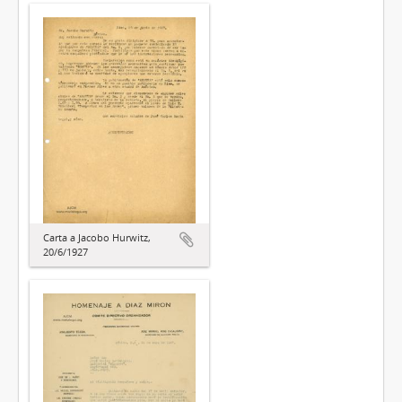
Carta a Jacobo Hurwitz,
20/6/1927