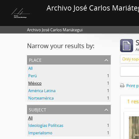
Archivo José Carlos Mariáte
Archivo José Carlos Mariátegui
Narrow your results by:
Ar
place
Only top-
All
Perú
1
México
1
Print 
América Latina
1
Norteamérica
1
1 res
subject
All
Ideologías Políticas
1
Imperialismo
1