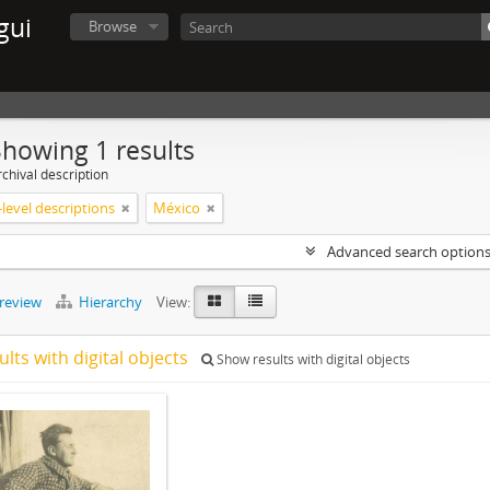
gui
Browse
Showing 1 results
chival description
level descriptions
México
Advanced search option
preview
Hierarchy
View:
ults with digital objects
Show results with digital objects