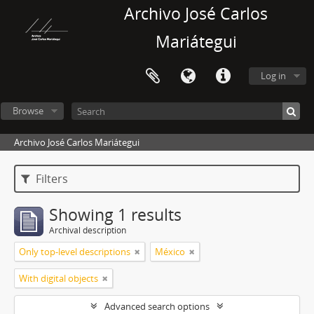
Archivo José Carlos
Mariátegui
Log in
Browse
Archivo José Carlos Mariátegui
Filters
Showing 1 results
Archival description
Only top-level descriptions
México
With digital objects
Advanced search options