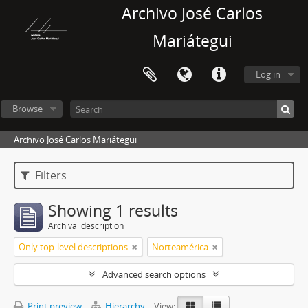
Archivo José Carlos
Mariátegui
Log in
Browse
Archivo José Carlos Mariátegui
Filters
Showing 1 results
Archival description
Only top-level descriptions
Norteamérica
Advanced search options
Print preview
Hierarchy
View: