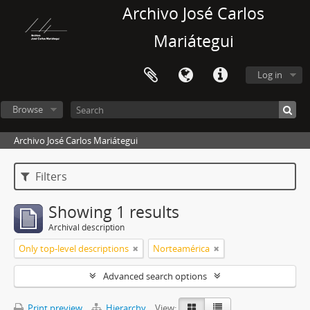
Archivo José Carlos
Mariátegui
Log in
Browse
Archivo José Carlos Mariátegui
Filters
Showing 1 results
Archival description
Only top-level descriptions
Norteamérica
Advanced search options
Print preview
Hierarchy
View: