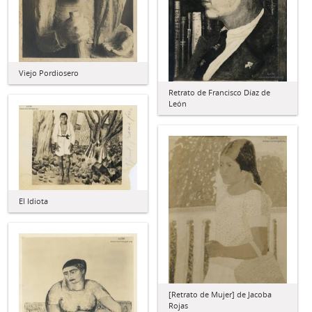
Viejo Pordiosero
Retrato de Francisco Díaz de
León
El Idiota
[Retrato de Mujer] de Jacoba
Rojas